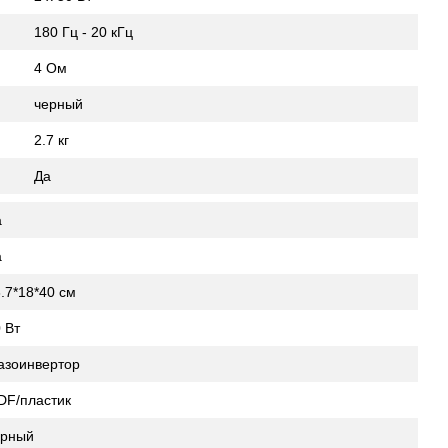
180 Гц - 20 кГц
4 Ом
черный
2.7 кг
Да
а
а
.7*18*40 см
 Вт
азоинвертор
DF/пластик
ерный