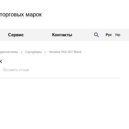
торговых марок
Сервис
Контакты
Рус
Укр
диосистемы
Саундбары
Yamaha YAS-207 Black
k
Оставить отзыв