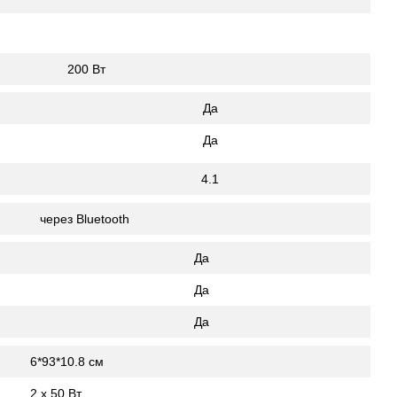
200 Вт
Да
Да
4.1
через Bluetooth
Да
Да
Да
6*93*10.8 см
2 x 50 Вт