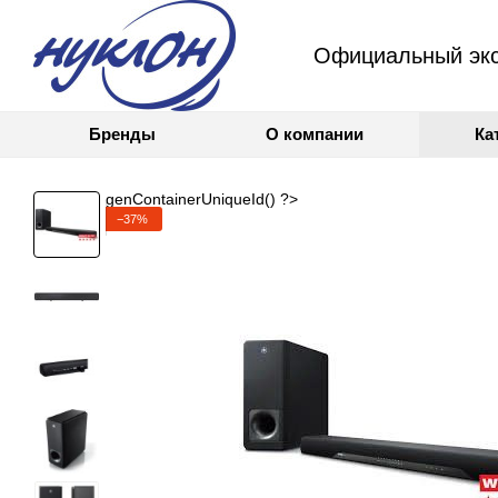
Официальный экс
Бренды
О компании
Ка
genContainerUniqueId() ?>
−37%