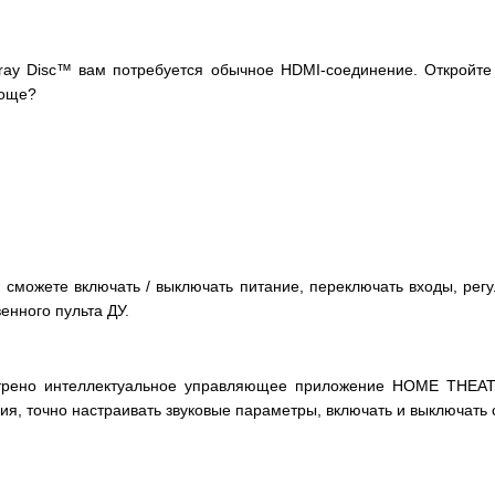
ray Disc™ вам потребуется обычное HDMI-соединение. Откройте у
роще?
сможете включать / выключать питание, переключать входы, регул
енного пульта ДУ.
смотрено интеллектуальное управляющее приложение HOME TH
я, точно настраивать звуковые параметры, включать и выключать 