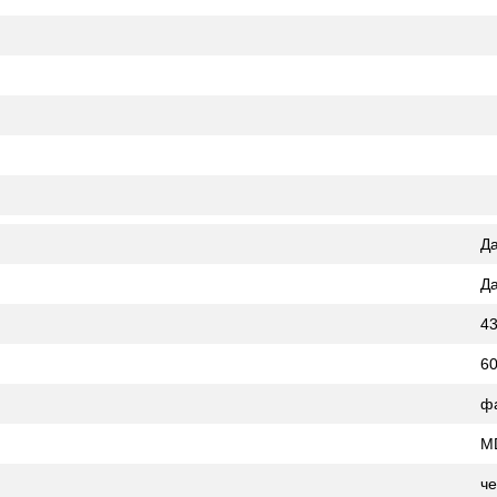
Д
Д
43
60
ф
M
ч