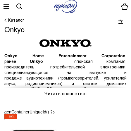
Каталог
Onkyo
Onkyo Home Entertainment
Corporation
,
ранее
Onkyo
—
японская
компания,
производитель
потребительской электроники
,
специализирующаяся на выпуске и
продаже
аудиотехники
(громкоговорителей, усилителей
звука, радиоприёмников) и
систем домашних
кинотеатров
(
DVD
- и
BD
-проигрывателей,
ресиверов
, систем
Читать полностью
многоканального звука). Продукция выпускается под
марками
Onkyo
и
Integra
.
Глава компании по состоянию на 2016 год — Мунэнори
genContainerUniqueId() ?>
Оцуки (
Munenori Otsuki
), президент,
CEO
.
−10%
История
Основана в
1946 году
в
Осаке
.