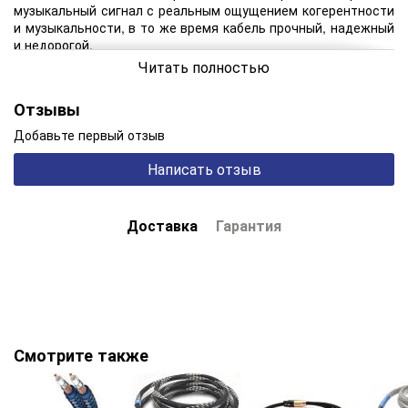
музыкальный сигнал с реальным ощущением когерентности
и музыкальности, в то же время кабель прочный, надежный
и недорогой.
Читать полностью
Технические характеристики:
Отзывы
Общие
Цвет изоляции белый
Добавьте первый отзыв
Страна (головной офис) Великобритания
Гарантийный срок 1 год
Написать отзыв
Тип аудио кабеля Стерео
Длина, м 0,75
Характеристики
Доставка
Гарантия
Материал проводника бескислородная медь (OFC)
Материал изоляции полиэтилен
Материал покрытия разъема позолоченный
Форма кабеля круглый
Экранирование есть
Тип разъема кабеля Jack 3.5 - 2RCA
Особенности
Тканевая оплетка нет
Смотрите также