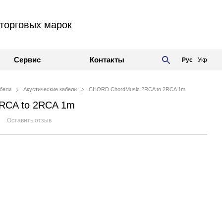
торговых марок
Сервис
Контакты
Рус
Укр
бели
Акустические кабели
CHORD ChordMusic 2RCA to 2RCA 1m
RCA to 2RCA 1m
Оставить отзыв