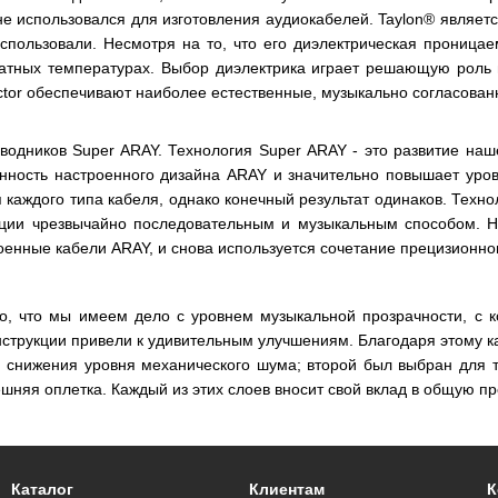
не использовался для изготовления аудиокабелей. Taylon® являет
пользовали. Несмотря на то, что его диэлектрическая проницае
атных температурах. Выбор диэлектрика играет решающую роль 
ctor обеспечивают наиболее естественные, музыкально согласован
одников Super ARAY. Технология Super ARAY - это развитие наш
анность настроенного дизайна ARAY и значительно повышает уров
я каждого типа кабеля, однако конечный результат одинаков. Техн
ции чрезвычайно последовательным и музыкальным способом. Н
оенные кабели ARAY, и снова используется сочетание прецизионно
о, что мы имеем дело с уровнем музыкальной прозрачности, с 
нструкции привели к удивительным улучшениям. Благодаря этому 
 снижения уровня механического шума; второй был выбран для т
шняя оплетка. Каждый из этих слоев вносит свой вклад в общую пр
Каталог
Клиентам
К