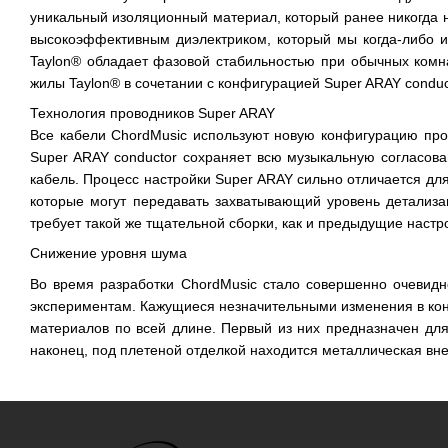
уникальный изоляционный материал, который ранее никогда 
высокоэффективным диэлектриком, который мы когда-либо ис
Taylon® обладает фазовой стабильностью при обычных комн
жилы Taylon® в сочетании с конфигурацией Super ARAY condu
Технология проводников Super ARAY
Все кабели ChordMusic используют новую конфигурацию пров
Super ARAY conductor сохраняет всю музыкальную согласов
кабель. Процесс настройки Super ARAY сильно отличается дл
которые могут передавать захватывающий уровень детализа
требует такой же тщательной сборки, как и предыдущие настр
Снижение уровня шума
Во время разработки ChordMusic стало совершенно очевидн
экспериментам. Кажущиеся незначительными изменения в ко
материалов по всей длине. Первый из них предназначен для
наконец, под плетеной отделкой находится металлическая вне