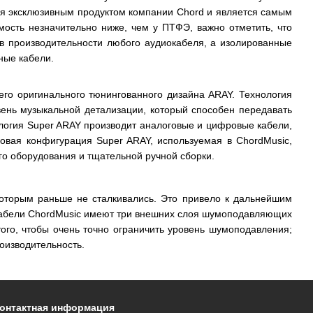
ся эксклюзивным продуктом компании Chord и является самым
мость незначительно ниже, чем у ПТФЭ, важно отметить, что
в производительности любого аудиокабеля, а изолированные
ные кабели.
его оригинального тюнингованного дизайна ARAY. Технология
ень музыкальной детализации, который способен передавать
ология Super ARAY производит аналоговые и цифровые кабели,
овая конфигурация Super ARAY, используемая в ChordMusic,
го оборудования и тщательной ручной сборки.
которым раньше не сталкивались. Это привело к дальнейшим
кабели ChordMusic имеют три внешних слоя шумоподавляющих
ого, чтобы очень точно ограничить уровень шумоподавления;
оизводительность.
онтактная информация