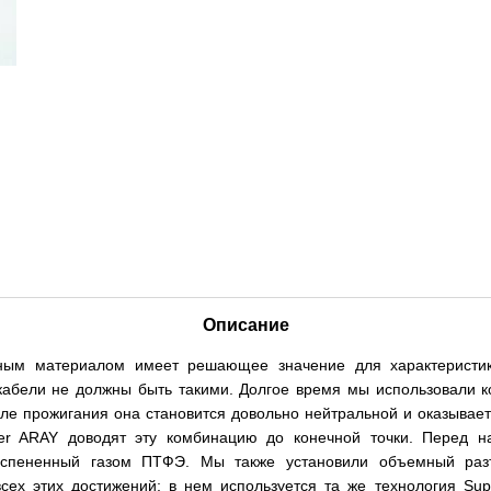
Описание
ым материалом имеет решающее значение для характеристик
 кабели не должны быть такими. Долгое время мы использовали
осле прожигания она становится довольно нейтральной и оказывае
r ARAY доводят эту комбинацию до конечной точки. Перед н
я вспененный газом ПТФЭ. Мы также установили объемный р
всех этих достижений; в нем используется та же технология Sup