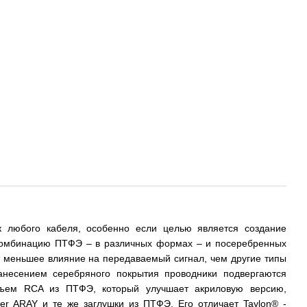
 любого кабеля, особенно если целью является создание
 комбинацию ПТФЭ – в различных формах – и посеребренных
т меньшее влияние на передаваемый сигнал, чем другие типы
анесением серебряного покрытия проводники подвергаются
азъем RCA из ПТФЭ, который улучшает акриловую версию,
er ARAY и те же заглушки из ПТФЭ. Его отличает Taylon® -