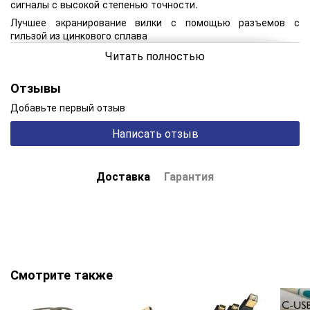
сигналы с высокой степенью точности.
Лучшее экранирование вилки с помощью разъемов с
гильзой из цинкового сплава
Золотые контакты разъема с золотом
Читать полностью
Серебряные бескислородные проводники с широкой
полосой пропускания
Отзывы
Двухслойное экранирование фольгой
Добавьте первый отзыв
Тесьма высокой плотности
Написать отзыв
Система снятия напряжения без сжатия
Длина: 0,75 м.
Доставка
Гарантия
Смотрите также