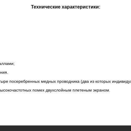
Технические характеристики:
аллами;
ния.
тыре посеребренных медных проводника (два из которых индивиду
высокочастотных помех двухслойным плетеным экраном.