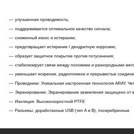
улучшенная проводимость;
поддерживается оптимальное качество сигнала;
сниженный износ и истирание;
предотвращает истирание / дендритную коррозию;
образует защитное покрытие против потускнения;
стабилизирует связи между похожими и разнородными мет
уменьшает искрение, радиопомехи и прерывистые соедине
Проводники: Уникальная настроенная технология ARAY. Че
Экранирование: Экранирование заземления защищено от 
Изоляция: Высокоскоростной PTFE
Разъемы: доработанные USB (тип А и В), посеребренные