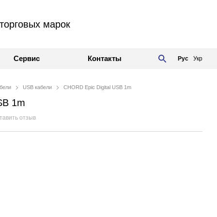
торговых марок
Сервис
Контакты
Рус
Укр
бели
USB кабели
CHORD Epic Digital USB 1m
USB 1m
тавить отзыв