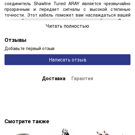
соединитель Shawline Tuned ARAY является чрезвычайно
прозрачным и передает сигналы с высокой степенью
точности. Этот кабель поможет вам наслаждаться вашей
системой в музыкальном плане наилучшим образом. Линия
Читать полностью
Shawline оснащена новейшей технологией Tuned ARAY от
Chord и включает аналоговые межкомпонентные
соединения RCA, DIN и XLR, цифровые межкомпонентные
Отзывы
соединения RCA, BNC и USB, а также дополнительный
Добавьте первый отзыв
акустический кабель. Все разъемы имеют серебряные
контакты.
Написать отзыв
Технические характеристики:
посеребренная многожильная бескислородная медь;
Доставка
Гарантия
изолирован высокоэффективным ПТФЭ; использует
технологию Tuned ARAY, которая чрезвычайно прозрачна и
передает сигналы с высокой степенью точности;
серебряные вилки Chord VEE 3 RCA с изоляцией из ПТФЭ.
Смотрите также