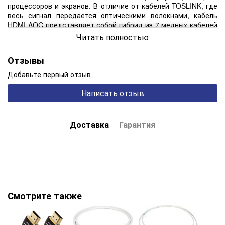
процессоров и экранов. В отличие от кабелей TOSLINK, где
весь сигнал передается оптическими волокнами, кабель
HDMI AOC представляет собой гибрид из 7 медных кабелей
и 4 оптических волокон. Преимущество оптического
Читать полностью
волокна в том, что оно не улавливает ВЧ-шум. Чего нельзя
сказать о медных кабелях! Этот потенциальный недостаток
Отзывы
в сочетании с более длинной длиной кабеля означает, что
шум ВЧ на земле сигнала неизбежен. Несмотря на то, что
Добавьте первый отзыв
это цифровой "оптический" кабель, мы должны обеспечить
полную защиту медных кабелей от внешнего
Написать отзыв
высокочастотного шума, поэтому под внешней оболочкой из
ПВХ встроена двойная система экранирования из
алюминиевой фольги.
Доставка
Гарантия
Смотрите также