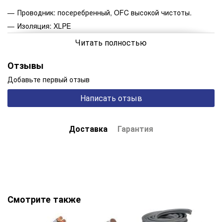
Проводник: посеребренный, OFC высокой чистоты.
Изоляция: XLPE
Конфигурация: в бухте
Читать полностью
Экранирование: фольга высокой плотности и
металлическая оплетка с покрытием 93%.
Отзывы
Полупрозрачная внешняя оболочка из ПВХ
Добавьте первый отзыв
Диаметр: 9.1 мм
Написать отзыв
Сечение проводника: 1.31 кв.мм
Доставка
Гарантия
Смотрите также