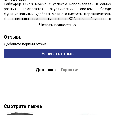
Сабвуфер F3-10 можно с успехом использовать в самых
разных комплектах акустических систем. Среди
функциональных удобств можно отметить переключатель
фазы сигнала, раздельные входы RCA для сабвуферного
канала LFE от АВ-ресивера и от обычного стереовыхода
Читать полностью
предусилителя, триггерное дситанционное управление,
автоматичекое включение и выключение по наличию/
Отзывы
отсутствии сигнала.
Добавьте первый отзыв
Технические характеристики:
Написать отзыв
Товары в категориях
Сабвуфер
Производитель
Fyne Audi
Доставка
Гарантия
Вес, кг
1
Ед. измерения
штук
Цвет
Black As
Варианты отделки
вини
Габариты (ВхШхГ), мм
340x410x39
Смотрите также
Диапазон частот, Гц
35 - 7
Мощность сабвуфера, Вт
47