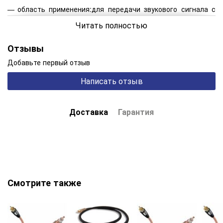
область применения:для передачи звукового сигнала с
CD-, DVD-, Blu-ray плеера на AV-ресивер, усилитель,
Читать полностью
процессор;
серия:Oehlbach I-CONNECT;
Отзывы
страна офис: Германия;
Добавьте первый отзыв
тип разъема:3,5mm Mini Jack > 3,5mm Mini Jack;
Написать отзыв
описание разъема: 3,5mm Mini Jack > 3,5mm Mini Jack;
покрытие разъема:золото 24К;
материал проводника:медь;
Доставка
Гарантия
описание материала:бескислородная медь OFC (oxygene
free copper);
внешняя оболочка:ПВХ повышенной прочности;
длина: 0,75m метра;
цвет внешней оболочки: белый перламутр.
Смотрите также