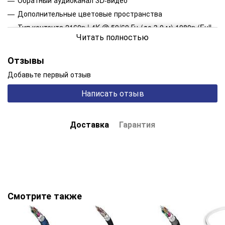
Дополнительные цветовые пространства
Тип контента 2160p | 4K @ 50/60 Гц (до 3,0 м) 1080p (Full
Читать полностью
HD)
Расширенный динамический диапазон (HDR) | до 3,0 м
Отзывы
Скорость передачи данных до 18,2 Гбит / с (до 3,0 м),
мульти-бит
Добавьте первый отзыв
Deep Color; xvColor HDMI 2.0a-совместимый (до 3,0 м)
Написать отзыв
HD-аудио: DTS ™ HD, Dolby® True HD, Dolby® Digital Plus,
PCM, DVD Audio, SACD До 8 аудиоканалов (24 бит / 192
кГц)
Доставка
Гарантия
Синхронизация губ: автоматическая синхронизация
изображения и звука CEC-, HDCP 2.2-, EDID-совместимый
Технические характеристики:
Виробник - Inakustik
Тип кабелю - HDMI
Смотрите также
Довжина кабелю (м) - 0,75 м
Кількість провідників - 1