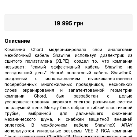
19 995
грн
Описание
Компания Chord модернизировала свой аналоговый
межблочный кабель Shawline, используя диэлектрик из
сшитого полиэтилена (XLPE), создал то, что компания
называет: "самый эффективный кабель Shawline на
сегодняшний день". Новый аналоговый кабель ShawlineX,
созданный с использованием высококачественных
посеребренных многожильных проводников, нескольких
слоев экранирования и запатентованной геометрии
компании Chord, был разработан с целью
усовершенствования широкого спектра различных систем
по разумной цене. Между блок собран в гибкой пластиковой
трубке, выбранной для дальнейшего снижения
механического шума, и снабжен защитной внешней
оплеткой. В межблочном кабеле ShawlineX ARAY
используются уникальные разъемы VEE 3 RCA компании
Chord с покрытием ChorAlloy™. Разъемы отличаются новой