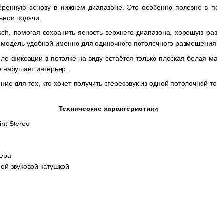
енную основу в нижнем диапазоне. Это особенно полезно в пом
ьной подачи.
sch, помогая сохранить ясность верхнего диапазона, хорошую раз
т модель удобной именно для одиночного потолочного размещения
ле фиксации в потолке на виду остаётся только плоская белая ма
е нарушает интерьер.
ение для тех, кто хочет получить стереозвук из одной потолочной 
Технические характеристики
nt Stereo
тера
ой звуковой катушкой