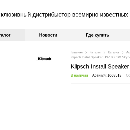
клюзивный дистрибьютор всемирно известных 
талог
Новости
Где купить
Главная
Каталог
Каталог
Ак
Klipsch Install Speaker DS-180CSM Skyh
Klipsch Install Spea
В наличии
Артикул: 1068518
Ос