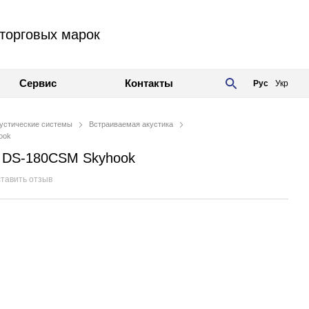
торговых марок
Сервис
Контакты
Рус
Укр
устические системы
Встраиваемая акустика
ook
ker DS-180CSM Skyhook
тавить отзыв