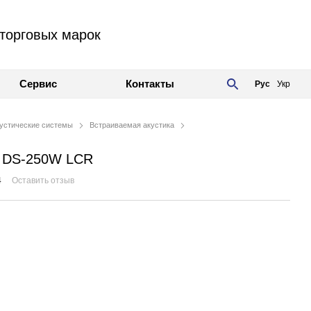
торговых марок
Сервис
Контакты
Рус
Укр
устические системы
Встраиваемая акустика
er DS-250W LCR
4
Оставить отзыв