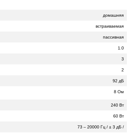
домашняя
встраиваемая
пасcивная
1.0
3
2
92 дБ
8 Ом
240 Вт
60 Вт
73 – 20000 Гц / ± 3 дБ /