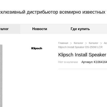
клюзивный дистрибьютор всемирно известных 
талог
Новости
Где купить
Главная
Каталог
Каталог
Ак
Klipsch Install Speaker DS-250W LCR
Klipsch Install Speak
Нет в наличии
Артикул: K106416