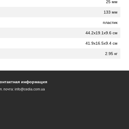
25 мм
133 мм
пластик
44.2х19.1х9.6 см
41.9х16.5х9.4 см
2.95 кг
онтактная информация
л. почта:
info@cedia.com.ua