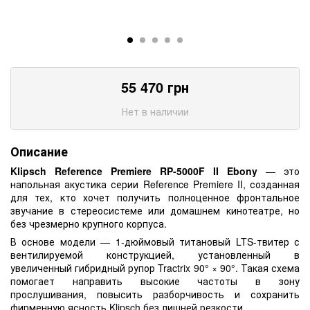
55 470
грн
Нет в наличии
Описание
Klipsch Reference Premiere RP-5000F II Ebony
— это
напольная акустика серии Reference Premiere II, созданная
для тех, кто хочет получить полноценное фронтальное
звучание в стереосистеме или домашнем кинотеатре, но
без чрезмерно крупного корпуса.
В основе модели — 1-дюймовый титановый LTS-твитер с
вентилируемой конструкцией, установленный в
увеличенный гибридный рупор Tractrix 90° × 90°. Такая схема
помогает направить высокие частоты в зону
прослушивания, повысить разборчивость и сохранить
фирменную ясность Klipsch без лишней резкости.