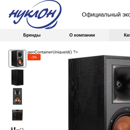
Официальный экс
Бренды
О компании
Ка
genContainerUniqueId() ?>
−3%