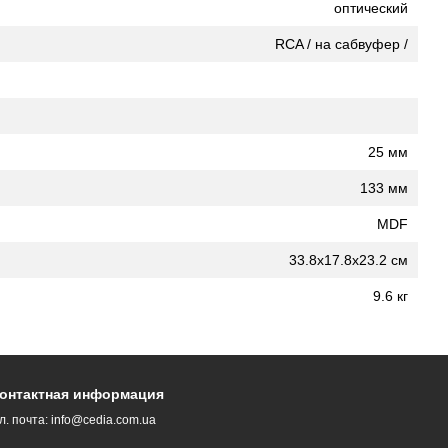
оптический
RCA / на сабвуфер /
25 мм
133 мм
MDF
33.8x17.8x23.2 см
9.6 кг
онтактная информация
л. почта:
info@cedia.com.ua