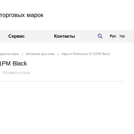
торговых марок
Сервис
Контакты
Рус
Укр
диосистемы
Активная акустика
Klipsch Reference R-51PM Black
51PM Black
Оставить отзыв