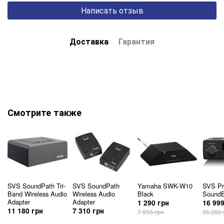
Написать отзыв
Доставка
Гарантия
Смотрите также
SVS SoundPath Tri-
SVS SoundPath
Yamaha SWK-W10
SVS Pr
Band Wireless Audio
Wireless Audio
Black
Sound
Adapter
Adapter
1 290 грн
16 999
11 180 грн
7 310 грн
7 955 грн
35 260 