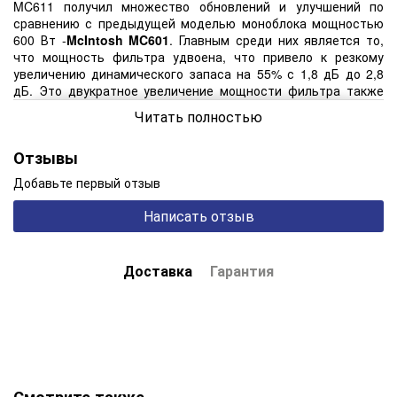
MC611 получил множество обновлений и улучшений по
сравнению с предыдущей моделью моноблока мощностью
600 Вт -
McIntosh MC601
. Главным среди них является то,
что мощность фильтра удвоена, что привело к резкому
увеличению динамического запаса на 55% с 1,8 дБ до 2,8
дБ. Это двукратное увеличение мощности фильтра также
помогает улучшить производительность средних и нижних
Читать полностью
частот.
На передней панели имеется новая прямая светодиодная
Отзывы
подсветка для улучшения внешнего вида и точности цвета.
В верхней части звуковой автоформатор и силовой
Добавьте первый отзыв
трансформатор остаются сидящими прямо за передней
Написать отзыв
панелью, но теперь находятся в новых корпусах с верхним
стеклом. За ними находятся 2 наших Monogrammed
Heatsinks ™, которые подключаются к передовым
высокоточным выходным транзисторам, которые помогают
Доставка
Гарантия
исключить время термического равновесия. На панель,
расположенную между радиаторами, была добавлена
экранизация блок-схемы усилителя.
На передней панели имеется новая прямая светодиодная
подсветка для улучшения внешнего вида и точности цвета.
Дальше за панелью находятся Autoformer и силовой
трансформатор, но теперь находятся в новых корпусах,
Смотрите также