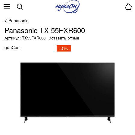
Panasonic
Panasonic TX-55FXR600
Артикул: TX55FXR600
Оставить отзыв
genContainerUniqueId() ?>
−21%