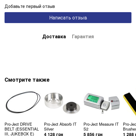
Добавьте первый отзыв
Написать отзыв
Доставка
Гарантия
Смотрите также
Pro-Ject DRIVE
Pro-Ject Absorb IT
Pro-Ject Measure IT
Pro-Jec
BELT (ESSENTIAL
Silver
S2
Brushe
III, JUKEBOX E)
4 128 грн
5 856 грн
1 288 