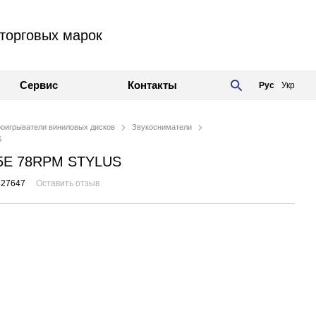
торговых марок
Сервис
Контакты
Рус
Укр
оигрыватели виниловых дисков
Звукосниматели
S
OM5E 78RPM STYLUS
827647
Оставить отзыв