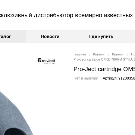
клюзивный дистрибьютор всемирно известных 
талог
Новости
Где купить
Главная
Каталог
Каталог
Пр
Pro-Ject cartridge OM5E 78RPM STYLU
Pro-Ject cartridge 
Нет в наличии
Артикул: 9120035