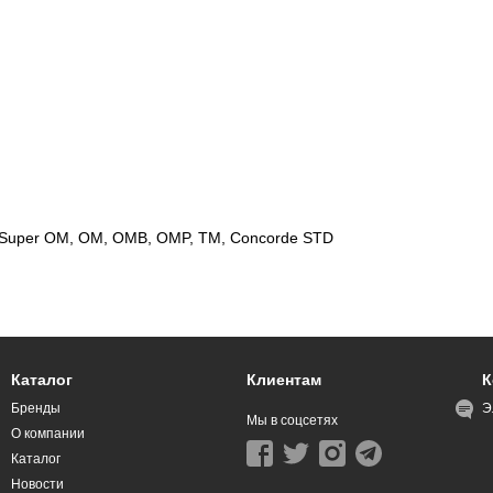
 Super OM, OM, OMB, OMP, TM, Concorde STD
Каталог
Клиентам
К
Бренды
Э
Мы в соцсетях
О компании
Каталог
Новости