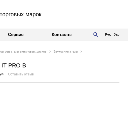
торговых марок
Сервис
Контакты
Рус
Укр
оигрыватели виниловых дисков
Звукосниматели
k-IT PRO B
94
Оставить отзыв