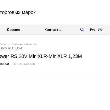
торговых марок
Сервис
Контакты
Рус
Укр
бели
Силовые кабели
XLR-MiniXLR 1,23M
Power RS 20V MiniXLR-MiniXLR 1,23M
180200
Оставить отзыв