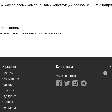
i 4-way со всеми компонентами конструкции блоков RS и RS2 напр
анированием
яются с компонентами блока питания
Каталог
Клиентам
К
Бренды
Э
Мы в соцсетях
О компании
Каталог
Новости
Где купить
Сервис
Контакты