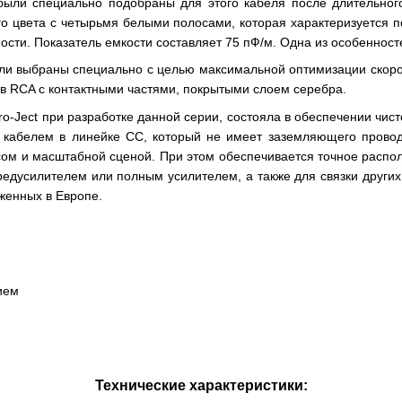
были специально подобраны для этого кабеля после длительног
ого цвета с четырьмя белыми полосами, которая характеризуется 
ости. Показатель емкости составляет 75 пФ/м. Одна из особеннос
и выбраны специально с целью максимальной оптимизации скорости
в RCA с контактными частями, покрытыми слоем серебра.
-Ject при разработке данной серии, состояла в обеспечении чисто
кабелем в линейке CC, который не имеет заземляющего провод
ом и масштабной сценой. При этом обеспечивается точное распол
едусилителем или полным усилителем, а также для связки других
женных в Европе.
ием
Технические характеристики: