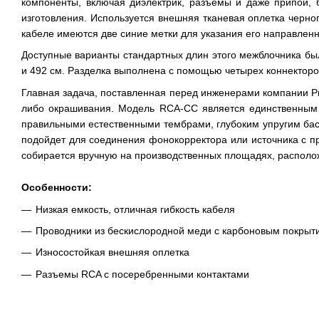
компоненты, включая диэлектрик, разъемы и даже припой, 
изготовления. Используется внешняя тканевая оплетка черн
кабеле имеются две синие метки для указания его направленн
Доступные варианты стандартных длин этого межблочника был
и 492 см. Разделка выполнена с помощью четырех коннекторо
Главная задача, поставленная перед инженерами компании Pro
либо окрашивания. Модель RCA-CC является единственным 
правильными естественными тембрами, глубоким упругим бас
подойдет для соединения фонокорректора или источника с пр
собирается вручную на производственных площадях, располо
Особенности:
Низкая емкость, отличная гибкость кабеля
Проводники из бескислородной меди с карбоновым покрыт
Износостойкая внешняя оплетка
Разъемы RCA с посеребренными контактами