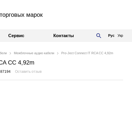
торговых марок
Сервис
Контакты
Рус
Укр
бели
Межблочные аудио кабели
Pro-Ject Connect IT RCA CC 4,92m
RCA CC 4,92m
687194
Оставить отзыв