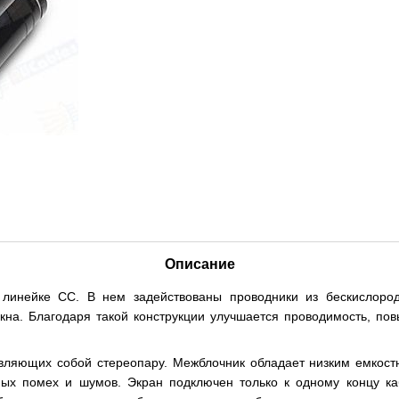
Описание
линейке CC. В нем задействованы проводники из бескислород
окна. Благодаря такой конструкции улучшается проводимость, по
тавляющих собой стереопару. Межблочник обладает низким емк
х помех и шумов. Экран подключен только к одному концу каб