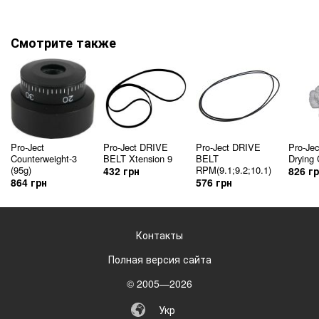
Смотрите также
Pro-Ject
Pro-Ject DRIVE
Pro-Ject DRIVE
Pro-Jec
Counterweight-3
BELT Xtension 9
BELT
Drying 
(95g)
RPM(9.1;9.2;10.1)
432 грн
826 г
864 грн
576 грн
Контакты
Полная версия сайта
© 2005—2026
Укр