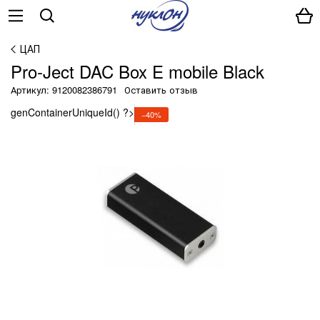
ЦАП
Pro-Ject DAC Box E mobile Black
Артикул: 9120082386791
Оставить отзыв
genContainerUniqueId() ?>
−40%