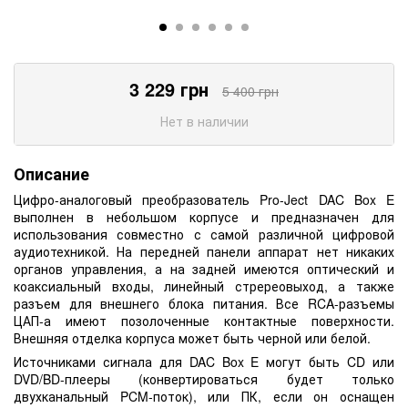
3 229
грн
5 400
грн
Нет в наличии
Описание
Цифро-аналоговый преобразователь Pro-Ject DAC Box E
выполнен в небольшом корпусе и предназначен для
использования совместно с самой различной цифровой
аудиотехникой. На передней панели аппарат нет никаких
органов управления, а на задней имеются оптический и
коаксиальный входы, линейный стререовыход, а также
разъем для внешнего блока питания. Все RCA-разъемы
ЦАП-а имеют позолоченные контактные поверхности.
Внешняя отделка корпуса может быть черной или белой.
Источниками сигнала для DAC Box E могут быть CD или
DVD/BD-плееры (конвертироваться будет только
двухканальный PCM-поток), или ПК, если он оснащен