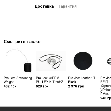
Доставка
Гарантия
Смотрите также
Pro-Ject Antiskating
Pro-Ject 78RPM
Pro-Ject Leather IT
Pro-Je
Weight
PULLEY KIT 60HZ
Black
BELT
1Xpress
432 грн
628 грн
2 976 грн
)/Debut
PM(5.1
240 г