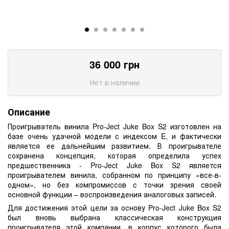
36 000
грн
Нет в наличии
Описание
Проигрыватель винила Pro-Ject Juke Box S2 изготовлен на
базе очень удачной модели с индексом E, и фактически
является ее дальнейшим развитием. В проигрывателе
сохранена концепция, которая определила успех
предшественника - Pro-Ject Juke Box S2 является
проигрывателем винила, собранном по принципу «все-в-
одном», но без компромиссов с точки зрения своей
основной функции – воспроизведения аналоговых записей.
Для достижения этой цели за основу Pro-Ject Juke Box S2
был вновь выбрана классическая конструкция
проигрывателя этой компании, в корпус которого была