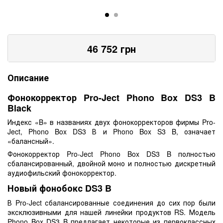
46 752
грн
Описание
Фонокорректор Pro-Ject Phono Box DS3 B
Black
Индекс «B» в названиях двух фонокорректоров фирмы Pro-
Ject, Phono Box DS3 В и Phono Box S3 B, означает
«балансный».
Фонокорректор Pro-Ject Phono Box DS3 B полностью
сбалансированный, двойной моно и полностью дискретный
аудиофильский фонокорректор.
Новый фонобокс DS3 B
В Pro-Ject сбалансированные соединения до сих пор были
эксклюзивными для нашей линейки продуктов RS. Модель
Phono Box DS3 B предлагает некоторые из первоклассных