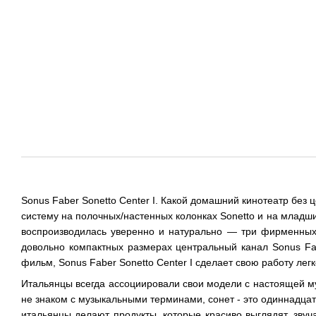
Sonus Faber Sonetto Center I. Какой домашний кинотеатр без 
систему на полочных/настенных колонках Sonetto и на младши
воспроизводилась уверенно и натурально — три фирменных 
довольно компактных размерах центральный канал Sonus Fab
фильм, Sonus Faber Sonetto Center I сделает свою работу ле
Итальянцы всегда ассоциировали свои модели с настоящей муз
не знаком с музыкальными терминами, сонет - это одиннадца
итальянцы делают продукты, которые красиво выглядят, зву