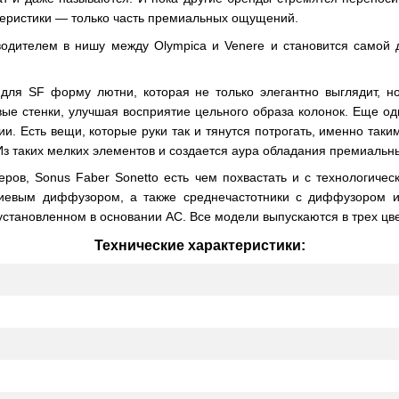
ктеристики — только часть премиальных ощущений.
одителем в нишу между Olympica и Venere и становится самой дос
для SF форму лютни, которая не только элегантно выглядит, н
вые стенки, улучшая восприятие цельного образа колонок. Еще 
ии. Есть вещи, которые руки так и тянутся потрогать, именно так
Из таких мелких элементов и создается аура обладания премиальн
еров, Sonus Faber Sonetto есть чем похвастать и с технологич
евым диффузором, а также среднечастотники с диффузором из
становленном в основании АС. Все модели выпускаются в трех цв
Технические характеристики: