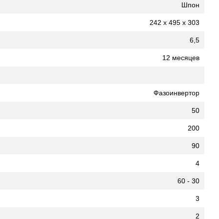
Шпон
242 x 495 x 303
6,5
12 месяцев
Фазоинвертор
50
200
90
4
60 - 30
3
2