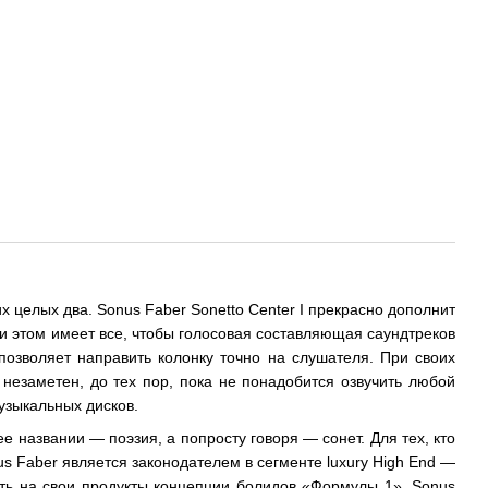
х целых два. Sonus Faber Sonetto Center I прекрасно дополнит
ри этом имеет все, чтобы голосовая составляющая саундтреков
озволяет направить колонку точно на слушателя. При своих
незаметен, до тех пор, пока не понадобится озвучить любой
узыкальных дисков.
 названии — поэзия, а попросту говоря — сонет. Для тех, кто
 Faber является законодателем в сегменте luxury High End —
ить на свои продукты концепции болидов «Формулы 1», Sonus