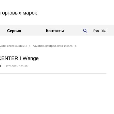
торговых марок
Сервис
Контакты
Рус
Укр
устические системы
Акустика центрального канала
 CENTER I Wenge
I
Оставить отзыв