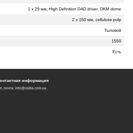
1 х 29 мм, High Definition DAD driver. DKM dome
2 х 150 мм, cellulose pulp
Тыловой
1550
Есть
онтактная информация
л. почта:
info@cedia.com.ua