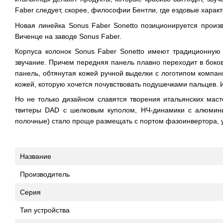
Faber следует, скорее, философии Бентли, где ездовые хара
Новая линейка Sonus Faber Sonetto позиционируется произв
Виченце на заводе Sonus Faber.
Корпуса колонок Sonus Faber Sonetto имеют традиционную 
звучание. Причем передняя панель плавно переходит в боко
панель, обтянутая кожей ручной выделки с логотипом компан
кожей, которую хочется почувствовать подушечками пальцев. 
Но не только дизайном славятся творения итальянских маст
твитеры DAD с шелковым куполом, НЧ-динамики с алюмини
полочные) стало проще размещать с портом фазоинвертора, у
Название
Производитель
Серия
Тип устройства