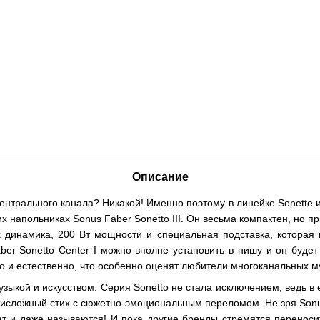
Описание
центрального канала? Никакой! Именно поэтому в линейке Sonette и
х напольниках Sonus Faber Sonetto III. Он весьма компактен, но п
динамика, 200 Вт мощности и специальная подставка, которая п
er Sonetto Center I можно вполне установить в нишу и он будет 
гко и естественно, что особенно оценят любители многоканальных м
ыкой и искусством. Серия Sonetto не стала исключением, ведь в ее
тисложный стих с сюжетно-эмоциональным переломом. Не зря Sonus
чат и даже называются! И пока другие бренды стремятся перенос