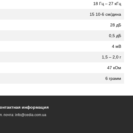
18 Гц – 27 кГц
15 10-6 см/дина
28 дБ
0,5 дБ
4 мВ
1,5 – 2,0 г
47 кОм
6 грамм
онтактная информация
л. почта:
info@cedia.com.ua