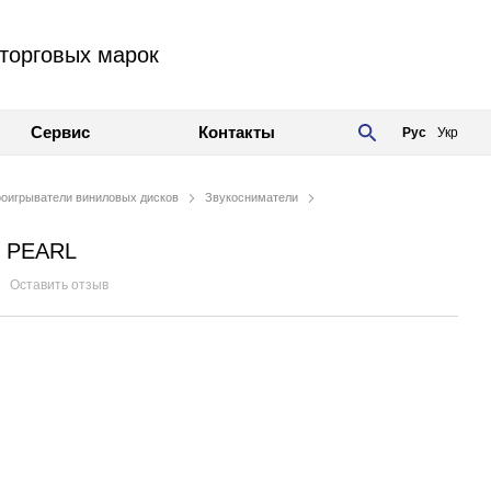
торговых марок
Сервис
Контакты
Рус
Укр
оигрыватели виниловых дисков
Звукосниматели
ck PEARL
Оставить отзыв