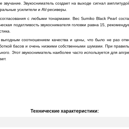
ое звучание. Звукосниматель создает на выходе сигнал амплитудо
гральные усилители и AV-ресиверы.
согласования с любыми тонармами. Вес Sumiko Black Pearl сост
ическая податливость звукоснимателя головки равна 15, рекоменд
стика.
о выгодным соотношением качества и цены, что было не раз отм
боткой басов и очень низкими собственными шумами. При правильн
льного. Этот звукосниматель наиболее часто используется для ап
ает.
Технические характеристики: