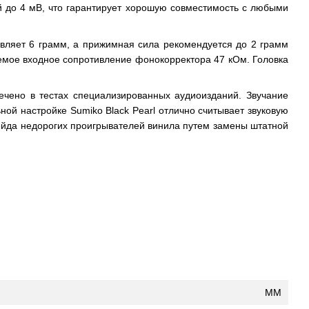
й до 4 мВ, что гарантирует хорошую совместимость с любыми
авляет 6 грамм, а прижимная сила рекомендуется до 2 грамм
уемое входное сопротивление фонокорректора 47 кОм. Головка
ечено в тестах специализированных аудиоизданий. Звучание
ой настройке Sumiko Black Pearl отлично считывает звуковую
грейда недорогих проигрывателей винила путем замены штатной
MM