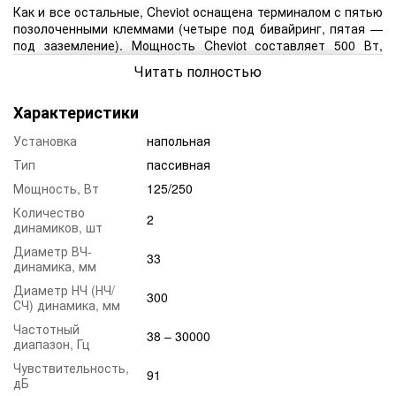
Как и все остальные, Cheviot оснащена терминалом с пятью
позолоченными клеммами (четыре под бивайринг, пятая —
под заземление). Мощность Cheviot составляет 500 Вт,
чувствительность — 91 дБ.
Читать полностью
Технические характеристики:
Характеристики
Назначение
домашня
Установка
напольная
Установка
напольна
Тип
пассивная
Тип
пасcивна
Мощность, Вт
125/250
Кол-во каналов
комплект 2.
Количество
Количество динамиков
2
динамиков, шт
Количество полос
Диаметр ВЧ-
33
динамика, мм
Чувствительность
91 д
Диаметр НЧ (НЧ/
Импеданс
8 О
300
СЧ) динамика, мм
Частота кроссовера
1.2 кГ
Частотный
38 – 30000
диапазон, Гц
Фронт
125 Вт/кана
Чувствительность,
Максимальная
250 В
91
дБ
мощность усилителя