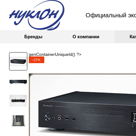
Официальный экс
Бренды
О компании
Ка
genContainerUniqueId() ?>
−27%