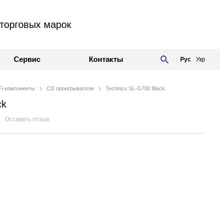
торговых марок
Сервис
Контакты
Рус
Укр
Fi компоненты
CD проигрыватели
Technics SL-G700 Black
ck
Оставить отзыв