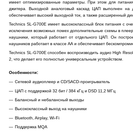
имеет оптимизированные параметры. При этом для питания 
джитера. Выходной аналоговый каскад ЦАП выполнен на д
обеспечивает высокий выходной ток, а также расширенный д
Technics SL-G700E имеет высококлассный блок питания с оч
исключения возможных помех дополнительные схемы в плеере
наушники, который работает от отдельного ЦАП. Он постро
наушников работает в классе АА и обеспечивает бескомпромис
Technics SL-G700E способен воспроизводить аудио High Resol
2, что делает его полностью универсальным устройством.
Особенности:
Сетевой аудиоплеер и CD/SACD-проигрыватель
ЦАП с поддержкой 32 бит / 384 кГц и DSD 11,2 МГц
Балансный и небалансный выходы
Высококлассный выход на наушники
Bluetooth, Airplay, Wi-Fi
Поддержка MQA