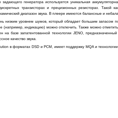
задающего генератора используется уникальная аккумуляторная
искретных транзисторах и прецизионных резисторах. Такой ка
инамический диапазон звука. В плеере имеются балансные и небал
ень низким уровнем шумов, который обладает большим запасом п
 (например, индикацию) можно отключить. Также можно отметить 
ен на базе запатентованной технологии JENO, предназначенный
сное качество звука.
ution в форматах DSD и PCM, имеет поддержку MQA и технологии C