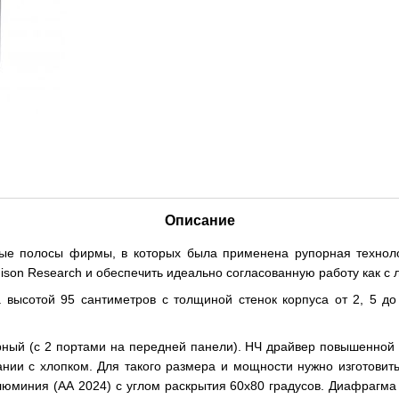
Описание
вые полосы фирмы, в которых была применена рупорная технолог
nison Research и обеспечить идеально согласованную работу как 
а высотой 95 сантиметров с толщиной стенок корпуса от 2, 5 д
орный (с 2 портами на передней панели). НЧ драйвер повышенной
нии с хлопком. Для такого размера и мощности нужно изготовить
люминия (АА 2024) с углом раскрытия 60х80 градусов. Диафрагма 