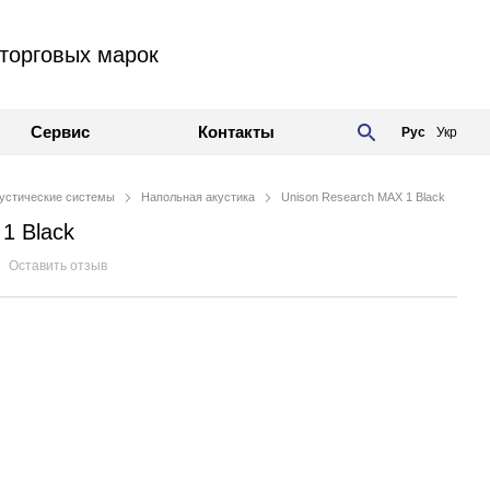
торговых марок
Сервис
Контакты
Рус
Укр
устические системы
Напольная акустика
Unison Research MAX 1 Black
1 Black
Оставить отзыв