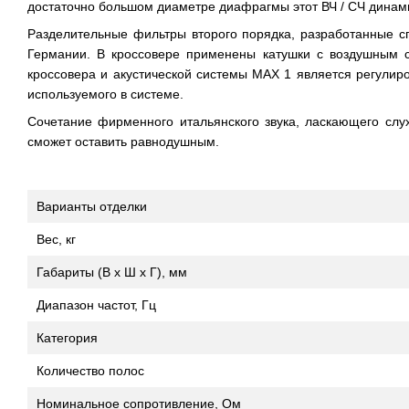
достаточно большом диаметре диафрагмы этот ВЧ / СЧ динамик
Разделительные фильтры второго порядка, разработанные с
Германии. В кроссовере применены катушки с воздушным с
кроссовера и акустической системы MAX 1 является регулиро
используемого в системе.
Сочетание фирменного итальянского звука, ласкающего слух
сможет оставить равнодушным.
Варианты отделки
Вес, кг
Габариты (В х Ш х Г), мм
Диапазон частот, Гц
Категория
Количество полос
Номинальное сопротивление, Ом