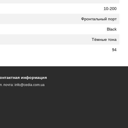
10-200
Фронтальный порт
Black
Тёмные тона
94
онтактная информация
л. почта:
info@cedia.com.ua