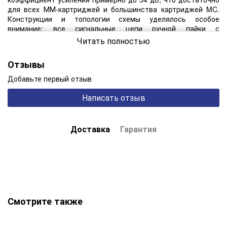
для всех ММ-картриджей и большинства картриджей MC.
Конструкции и топологии схемы уделялось особое
внимание: все сигнальные цепи ручной пайки с
использованием экранированных проводников,
Читать полностью
негабаритные и помехогенерирующие компоненты решено
было вынести в отдельный блок Power Suply.
Отзывы
Технические характеристики:
Добавьте первый отзыв
UNISON RESEARCH Phono On
Название
Написать отзыв
Cherr
Производитель
UNISON RESEARCH (Италия
Серия
Valv
Доставка
Гарантия
Тип устройства
Фонокорректо
Цвет
Вишня (Cherry
Габариты, мм
373 x 584 x 24
Вес, кг
3,
Смотрите также
Гарантия
12 месяце
Основные характеристики