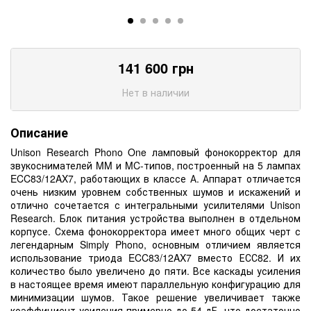
141 600
грн
Нет в наличии
Описание
Unison Research Phono One ламповый фонокорректор для
звукоснимателей MM и MC-типов, построенный на 5 лампах
ECC83/12AX7, работающих в классе А. Аппарат отличается
очень низким уровнем собственных шумов и искажений и
отлично сочетается с интегральными усилителями Unison
Research. Блок питания устройства выполнен в отдельном
корпусе. Схема фонокорректора имеет много общих черт с
легендарным Simply Phono, основным отличием является
использование триода ECC83/12AX7 вместо ЕСС82. И их
количество было увеличено до пяти. Все каскады усиления
в настоящее время имеют параллельную конфигурацию для
минимизации шумов. Такое решение увеличивает также
коэффициент усиления примерно до 54 дБ, что достаточно