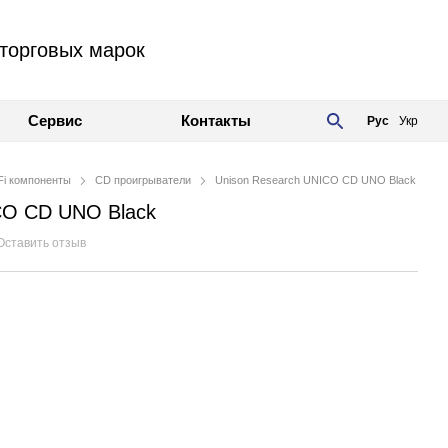
торговых марок
Сервис
Контакты
Рус
Укр
Fi компоненты
CD проигрыватели
Unison Research UNICO CD UNO Black
CO CD UNO Black
Оставить отзыв