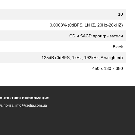
10
0.0003% (0dBFS, 1kHZ, 20Hz-20kHZ)
CD и SACD проигрыватели
Black
125dB (0dBFS, 1kHz, 192kHz, A weighted)
450 x 130 x 380
онтактная информация
л. почта:
info@cedia.com.ua