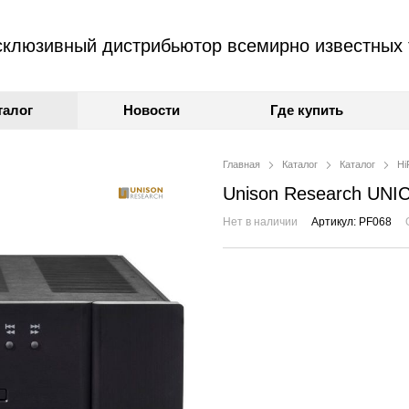
клюзивный дистрибьютор всемирно известных 
талог
Новости
Где купить
Главная
Каталог
Каталог
Hi
Unison Research UNI
Нет в наличии
Артикул: PF068