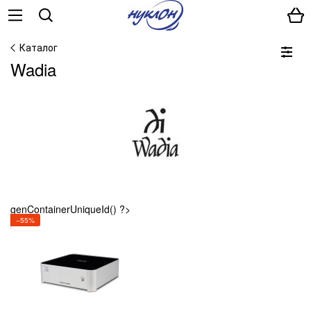
Каталог
Wadia
genContainerUniqueId() ?>
−55%