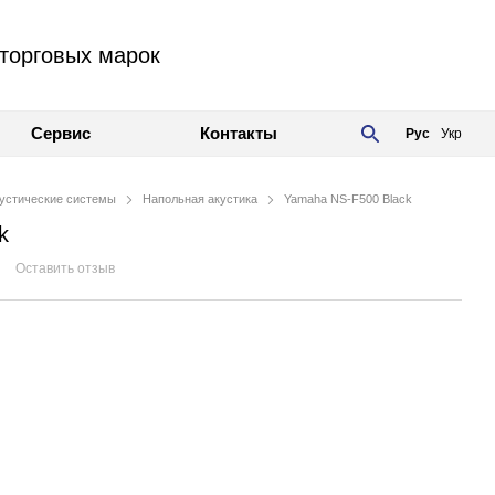
торговых марок
Сервис
Контакты
Рус
Укр
устические системы
Напольная акустика
Yamaha NS-F500 Black
k
Оставить отзыв