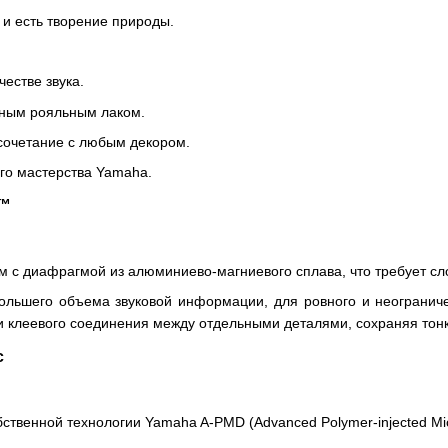
 и есть творение природы.
естве звука.
нным рояльным лаком.
сочетание с любым декором.
го мастерства Yamaha.
m™
 с диафрагмой из алюминиево-магниевого сплава, что требует сл
ольшего объема звуковой информации, для ровного и неогранич
 клеевого соединения между отдельными деталями, сохраняя тон
с
твенной технологии Yamaha A-PMD (Advanced Polymer-injected Mi