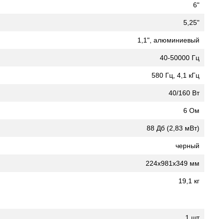
6"
5,25"
1,1", алюминиевый
40-50000 Гц
580 Гц, 4,1 кГц
40/160 Вт
6 Ом
88 Дб (2,83 мВт)
черный
224х981х349 мм
19,1 кг
1 шт