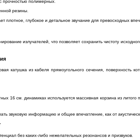
 с прочностью полимерных.
енной резины.
ет плотное, глубокое и детальное звучание для превосходных впе
нирование излучателей, что позволяет сохранить чистоту исходного
ния
вая катушка из кабеля прямоугольного сечения, поверхность к
ных 16 см. динамиках используется массивная корзина из литого 
мать звуковую информацию и общее впечатление, как от акустичес
т
тенциал без каких-либо нежелательных резонансов и призвуков.