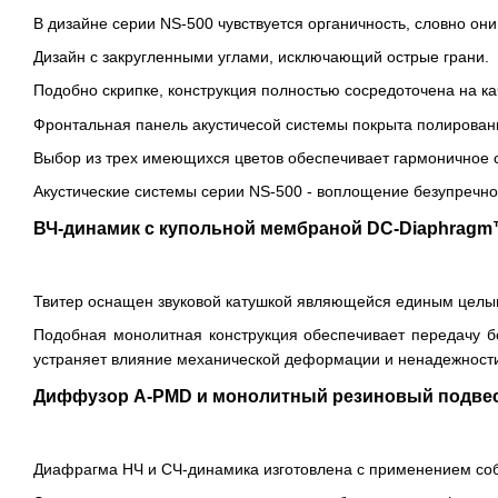
В дизайне серии NS-500 чувствуется органичность, словно они
Дизайн с закругленными углами, исключающий острые грани.
Подобно скрипке, конструкция полностью сосредоточена на кач
Фронтальная панель акустичесой системы покрыта полирова
Выбор из трех имеющихся цветов обеспечивает гармоничное 
Акустические системы серии NS-500 - воплощение безупречно
ВЧ-динамик с купольной мембраной DC-Diaphrag
Твитер оснащен звуковой катушкой являющейся единым целым
Подобная монолитная конструкция обеспечивает передачу б
устраняет влияние механической деформации и ненадежности
Диффузор A-PMD и монолитный резиновый подве
Диафрагма НЧ и СЧ-динамика изготовлена с применением собс