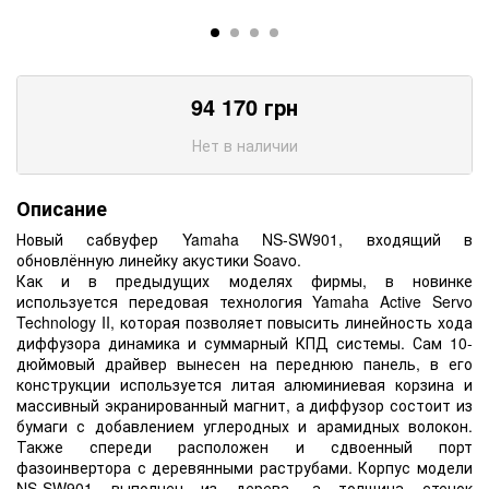
94 170
грн
Нет в наличии
Описание
Новый сабвуфер Yamaha NS-SW901, входящий в
обновлённую линейку акустики Soavo.
Как и в предыдущих моделях фирмы, в новинке
используется передовая технология Yamaha Active Servo
Technology II, которая позволяет повысить линейность хода
диффузора динамика и суммарный КПД системы. Сам 10-
дюймовый драйвер вынесен на переднюю панель, в его
конструкции используется литая алюминиевая корзина и
массивный экранированный магнит, а диффузор состоит из
бумаги с добавлением углеродных и арамидных волокон.
Также спереди расположен и сдвоенный порт
фазоинвертора с деревянными раструбами. Корпус модели
NS-SW901 выполнен из дерева, а толщина стенок