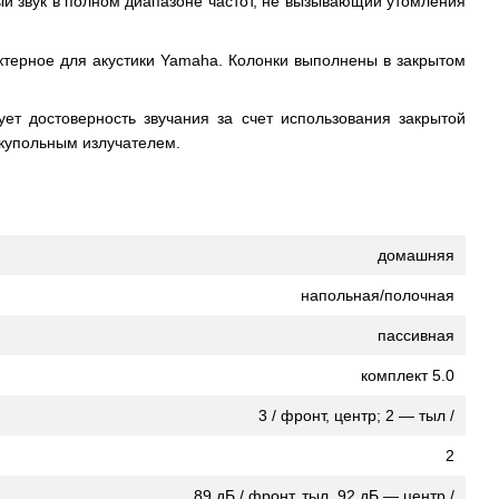
ый звук в полном диапазоне частот, не вызывающий утомления
ктерное для акустики Yamaha. Колонки выполнены в закрытом
ет достоверность звучания за счет использования закрытой
купольным излучателем.
домашняя
напольная/полочная
пасcивная
комплект 5.0
3 / фронт, центр; 2 — тыл /
2
89 дБ / фронт, тыл, 92 дБ — центр /