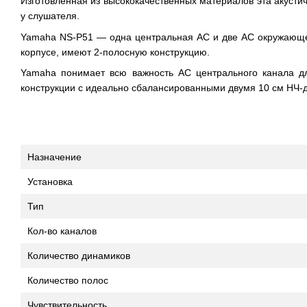
Изготовленная из высококачественных материалов эта акусти
у слушателя.
Yamaha NS-P51 — одна центральная АС и две АС окружающего
корпусе, имеют 2-полосную конструкцию.
Yamaha понимает всю важность АС центрального канала для
конструкции с идеально сбалансированными двумя 10 см НЧ-
Назначение
Установка
Тип
Кол-во каналов
Количество динамиков
Количество полос
Чувствительность