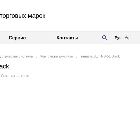
торговых марок
Сервис
Контакты
Рус
Укр
устические системы
Комплекты акустики
Yamaha SET NS-51 Black
ack
Оставить отзыв