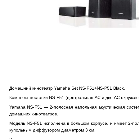
Домашний кинотеатр Yamaha Set NS-F51+NS-P51 Black.
Комплект поставки NS-F51 (центральная АС и две АС окружающ
Yamaha NS-F51 — 2-полосная напольная акустическая систем
домашних кинотеатров.
Модель NS-F51 исполнена в большом корпусе, и имеет 2-по
купольным диффузором диаметром 3 см.