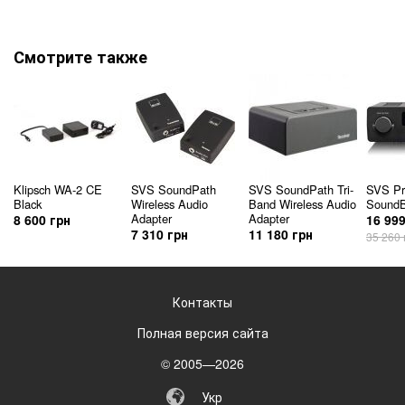
Смотрите также
Klipsch WA-2 CE
SVS SoundPath
SVS SoundPath Tri-
SVS Pr
Black
Wireless Audio
Band Wireless Audio
Sound
Adapter
Adapter
8 600 грн
16 999
7 310 грн
11 180 грн
35 260 
Контакты
Полная версия сайта
© 2005—2026
Укр