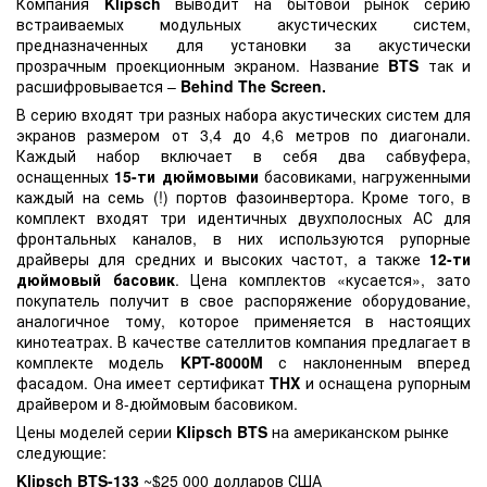
Компания
Klipsch
выводит на бытовой рынок серию
встраиваемых модульных акустических систем,
предназначенных для установки за акустически
прозрачным проекционным экраном. Название
BTS
так и
расшифровывается –
Behind The Screen.
В серию входят три разных набора акустических систем для
экранов размером от 3,4 до 4,6 метров по диагонали.
Каждый набор включает в себя два сабвуфера,
оснащенных
15-ти дюймовыми
басовиками, нагруженными
каждый на семь (!) портов фазоинвертора. Кроме того, в
комплект входят три идентичных двухполосных АС для
фронтальных каналов, в них используются рупорные
драйверы для средних и высоких частот, а также
12-ти
дюймовый басовик
. Цена комплектов «кусается», зато
покупатель получит в свое распоряжение оборудование,
аналогичное тому, которое применяется в настоящих
кинотеатрах. В качестве сателлитов компания предлагает в
комплекте модель
KPT-8000M
с наклоненным вперед
фасадом. Она имеет сертификат
THX
и оснащена рупорным
драйвером и 8-дюймовым басовиком.
Цены моделей серии
Klipsch BTS
на американском рынке
следующие:
Klipsch BTS-133
~$25 000 долларов США