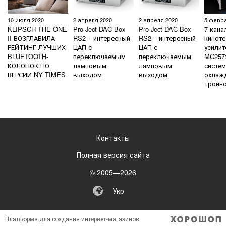
10 июля 2020
2 апреля 2020
2 апреля 2020
5 февра
KLIPSCH THE ONE
Pro-Ject DAC Box
Pro-Ject DAC Box
7-кана
II ВОЗГЛАВИЛА
RS2 – интересный
RS2 – интересный
кинот
РЕЙТИНГ ЛУЧШИХ
ЦАП с
ЦАП с
усилит
BLUETOOTH-
переключаемым
переключаемым
MC257
КОЛОНОК ПО
ламповым
ламповым
систем
ВЕРСИИ NY TIMES
выходом
выходом
охлажд
тройн
Контакты
Полная версия сайта
© 2005—2026
Укр
Платформа для создания интернет-магазинов