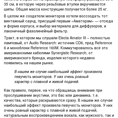
35 см, в которую через резьбовые втулки вкручиваются
шипы. Общая масса конструкции получается более 25 кг.
В целом же создатели мониторов хотели воссоздать тот
винтажный саунд, присущий первым «Аматорам» — отсюда
и форма корпуса, и выбор материала для диффузоров, и
лаконичный фазолинейный фильтр.
Тракт, в котором мы слушали Electa Amator III – полностью
ламповый, от Audio Research: источник CD6, пред Reference
6 и моноблоки Reference 160M. Коммутировалось всё это
американскими кабелями Synergistic Research, от
американского бренда, изделия которого недавно
появились на нашем рынке.
В нашем же случае наибольший эффект произвела
певучесть мониторов. У них очень ровный
характер с плавной и живой подачей.
Как правило, первое, на что обращаешь внимание при
прослушивании акустики, это бас или динамика, т.е.
качества, которые раскрываются сразу. В нашем же случае
наибольший эффект произвела певучесть мониторов. У них
очень ровный характер с плавной и живой подачей,
натуральным воспроизведением вокала, как мужского, так и