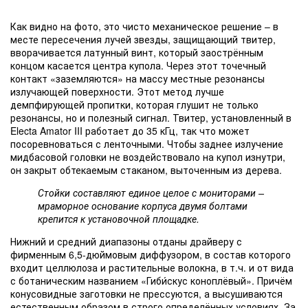
Как видно на фото, это чисто механическое решение – в
месте пересечения лучей звезды, защищающий твитер,
вворачивается латунный винт, который заострённым
концом касается центра купола. Через этот точечный
контакт «заземляются» на массу местные резонансы
излучающей поверхности. Этот метод лучше
демпфирующей пропитки, которая глушит не только
резонансы, но и полезный сигнал. Твитер, установленный в
Electa Amator III работает до 35 кГц, так что может
посоревноваться с ленточными. Чтобы заднее излучение
мидбасовой головки не воздействовало на купол изнутри,
он закрыт обтекаемым стаканом, выточенным из дерева.
Стойки составляют единое целое с мониторами –
мраморное основание корпуса двумя болтами
крепится к установочной площадке.
Нижний и средний диапазоны отданы драйверу с
фирменным 6,5-дюймовым диффузором, в состав которого
входит целлюлоза и растительные волокна, в т.ч. и от вида
с ботаническим названием «Гиби́скус коноплёвый». Причём
конусовидные заготовки не прессуются, а высушиваются
естественным образом в строго определённых условиях. За