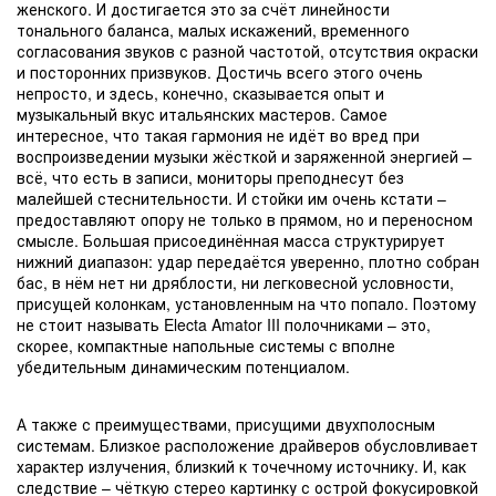
женского. И достигается это за счёт линейности
тонального баланса, малых искажений, временного
согласования звуков с разной частотой, отсутствия окраски
и посторонних призвуков. Достичь всего этого очень
непросто, и здесь, конечно, сказывается опыт и
музыкальный вкус итальянских мастеров. Самое
интересное, что такая гармония не идёт во вред при
воспроизведении музыки жёсткой и заряженной энергией –
всё, что есть в записи, мониторы преподнесут без
малейшей стеснительности. И стойки им очень кстати –
предоставляют опору не только в прямом, но и переносном
смысле. Большая присоединённая масса структурирует
нижний диапазон: удар передаётся уверенно, плотно собран
бас, в нём нет ни дряблости, ни легковесной условности,
присущей колонкам, установленным на что попало. Поэтому
не стоит называть Electa Amator III полочниками – это,
скорее, компактные напольные системы с вполне
убедительным динамическим потенциалом.
А также с преимуществами, присущими двухполосным
системам. Близкое расположение драйверов обусловливает
характер излучения, близкий к точечному источнику. И, как
следствие – чёткую стерео картинку с острой фокусировкой