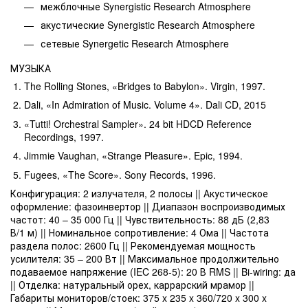
межблочные Synergistic Research Atmosphere
акустические Synergistic Research Atmosphere
сетевые Synergetic Research Atmosphere
МУЗЫКА
The Rolling Stones, «Bridges to Babylon». Virgin, 1997.
Dali, «In Admiration of Music. Volume 4». Dali CD, 2015
«Tutti! Orchestral Sampler». 24 bit HDCD Reference
Recordings, 1997.
Jimmie Vaughan, «Strange Pleasure». Epic, 1994.
Fugees, «The Score». Sony Records, 1996.
Конфигурация: 2 излучателя, 2 полосы || Акустическое
оформление: фазоинвертор || Диапазон воспроизводимых
частот: 40 – 35 000 Гц || Чувствительность: 88 дБ (2,83
В/1 м) || Номинальное сопротивление: 4 Ома || Частота
раздела полос: 2600 Гц || Рекомендуемая мощность
усилителя: 35 – 200 Вт || Максимальное продолжительно
подаваемое напряжение (IEC 268-5): 20 В RMS || Bi-wiring: да
|| Отделка: натуральный орех, каррарский мрамор ||
Габариты мониторов/стоек: 375 x 235 x 360/720 x 300 x