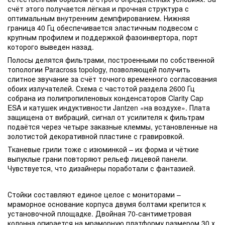
счёт этого получается лёгкая и прочная структура с
оптимальным внутренним демпфированием. Нижняя
граница 40 Гц обеспечивается эластичным подвесом с
крупным профилем и поддержкой фазоинвертора, порт
которого выведен назад.
Полосы делятся фильтрами, построенными по собственной
топологии Paracross topology, позволяющей получить
слитное звучание за счёт точного временного согласования
обоих излучателей. Схема с частотой раздела 2600 Гц
собрана из полипропиленовых конденсаторов Clarity Cap
ESA и катушек индуктивности Jantzen «на воздухе». Плата
защищена от вибраций, сигнал от усилителя к фильтрам
подаётся через четыре заказные клеммы, установленные на
золотистой декоративной пластине с гравировкой.
Тканевые грили тоже с изюминкой – их форма и чёткие
выпуклые грани повторяют рельеф лицевой панели.
Чувствуется, что дизайнеры поработали с фантазией.
Стойки составляют единое целое с мониторами –
мраморное основание корпуса двумя болтами крепится к
установочной площадке. Двойная 70-сантиметровая
колонна опирается на мраморную платформу размером 30 х