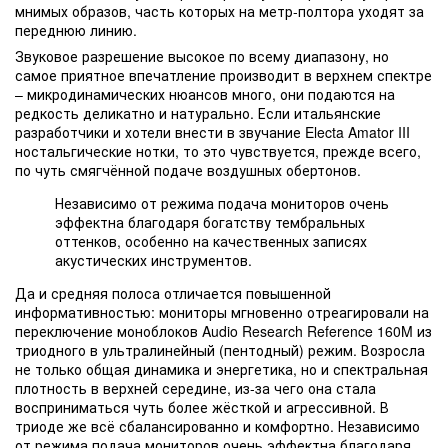
мнимых образов, часть которых на метр-полтора уходят за
переднюю линию.
Звуковое разрешение высокое по всему диапазону, но
самое приятное впечатление производит в верхнем спектре
– микродинамических нюансов много, они подаются на
редкость деликатно и натурально. Если итальянские
разработчики и хотели внести в звучание Electa Amator III
ностальгические нотки, то это чувствуется, прежде всего,
по чуть смягчённой подаче воздушных обертонов.
Независимо от режима подача мониторов очень
эффектна благодаря богатству тембральных
оттенков, особенно на качественных записях
акустических инструментов.
Да и средняя полоса отличается повышенной
информативностью: мониторы мгновенно отреагировали на
переключение моноблоков Audio Research Reference 160M из
триодного в ультралинейный (пентодный) режим. Возросла
не только общая динамика и энергетика, но и спектральная
плотность в верхней середине, из-за чего она стала
восприниматься чуть более жёсткой и агрессивной. В
триоде же всё сбалансированно и комфортно. Независимо
от режима подача мониторов очень эффектна благодаря