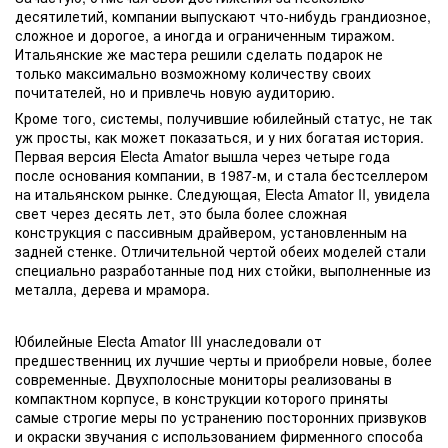
десятилетий, компании выпускают что-нибудь грандиозное,
сложное и дорогое, а иногда и ограниченным тиражом.
Итальянские же мастера решили сделать подарок не
только максимально возможному количеству своих
почитателей, но и привлечь новую аудиторию.
Кроме того, системы, получившие юбилейный статус, не так
уж просты, как может показаться, и у них богатая история.
Первая версия Electa Amator вышла через четыре года
после основания компании, в 1987-м, и стала бестселлером
на итальянском рынке. Следующая, Electa Amator II, увидела
свет через десять лет, это была более сложная
конструкция с пассивным драйвером, установленным на
задней стенке. Отличительной чертой обеих моделей стали
специально разработанные под них стойки, выполненные из
металла, дерева и мрамора.
Юбилейные Electa Amator III унаследовали от
предшественниц их лучшие черты и приобрели новые, более
современные. Двухполосные мониторы реализованы в
компактном корпусе, в конструкции которого приняты
самые строгие меры по устранению посторонних призвуков
и окраски звучания с использованием фирменного способа