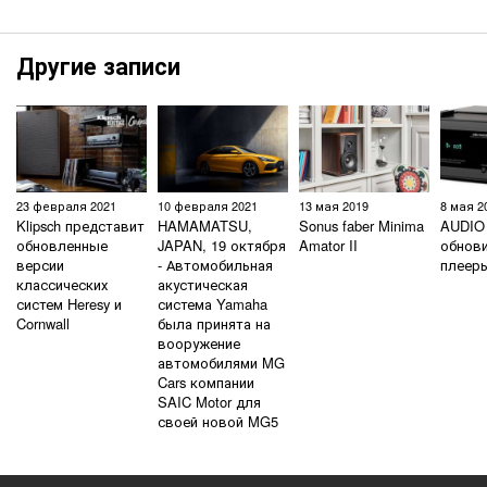
Другие записи
23 февраля 2021
10 февраля 2021
13 мая 2019
8 мая 2
Klipsch представит
HAMAMATSU,
Sonus faber Minima
AUDIO
обновленные
JAPAN, 19 октября
Amator II
обнови
версии
- Автомобильная
плеер
классических
акустическая
систем Heresy и
система Yamaha
Cornwall
была принята на
вооружение
автомобилями MG
Cars компании
SAIC Motor для
своей новой MG5