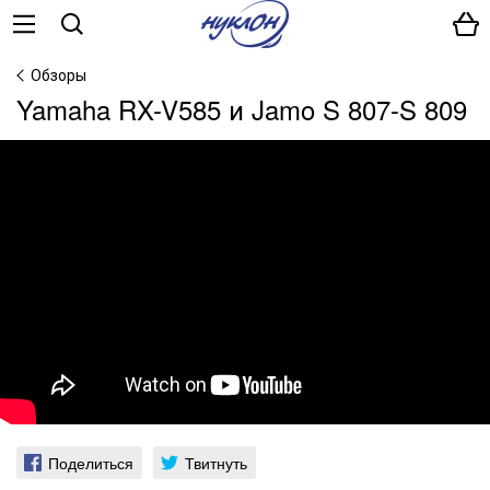
Обзоры
Yamaha RX-V585 и Jamo S 807-S 809
Поделиться
Твитнуть