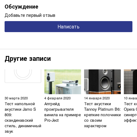
Обсуждение
Добавьте первый отзыв
Написать
Другие записи
30 марта 2020
4 февраля 2020
14 января 2020
10 янва
Тест напольной
Апгрейд
Тест акустики
Тест к
акустики Jamo S
проигрывателя
Tannoy Platinum B6:
Opera 
809:
винила на примере
крепкие полочники
синерг
скандинавский
Pro-Ject
со своим
эффек
стиль, динамичный
характером
звук